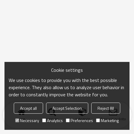
Cookie settings
We use cookies to provide you with the best possible
experience. They also allow us to analyze user behavior in
order to constantly improve the website for you.
Accept all
Accept Selection
Reject All
casa
procurar
categoria
Enviar inquérito
Necessary
Analytics
Preferences
Marketing