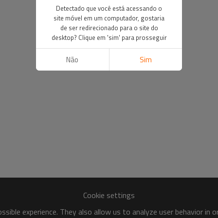
Detectado que você está acessando o
site móvel em um computador, gostaria
de ser redirecionado para o site do
desktop? Clique em 'sim' para prosseguir
Não
Sim
Cookie settings
sible experience. They also allow us to analyze user behavior in 