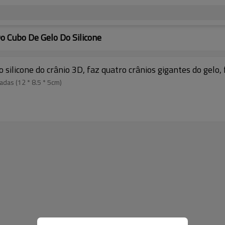
 Cubo De Gelo Do Silicone
o silicone do crânio 3D, faz quatro crânios gigantes do gelo
das (12 * 8.5 * 5cm)