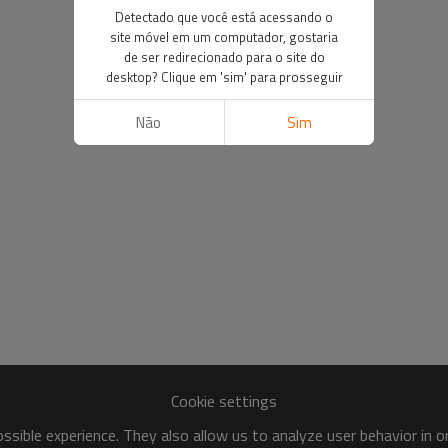
Detectado que você está acessando o
site móvel em um computador, gostaria
de ser redirecionado para o site do
desktop? Clique em 'sim' para prosseguir
Não
Sim
Cookie settings
sible experience. They also allow us to analyze user behavior in 