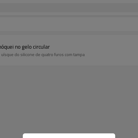
hóquei no gelo circular
uísque do silicone de quatro furos com tampa