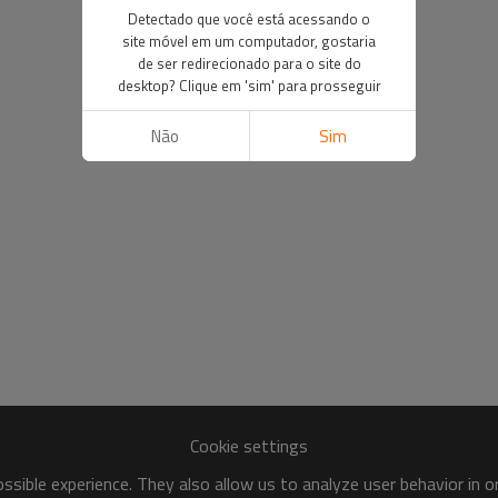
Detectado que você está acessando o
site móvel em um computador, gostaria
de ser redirecionado para o site do
desktop? Clique em 'sim' para prosseguir
Não
Sim
Cookie settings
sible experience. They also allow us to analyze user behavior in 