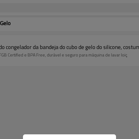
 Gelo
do congelador da bandeja do cubo de gelo do silicone, costu
LFGB Certified e BPA Free, durável e seguro para máquina de lavar loiç